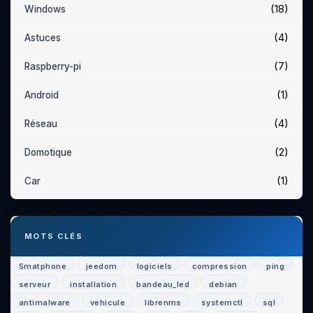
(18)
Windows
(4)
Astuces
(7)
Raspberry-pi
(1)
Android
(4)
Réseau
(2)
Domotique
(1)
Car
MOTS CLÉS
Smatphone
jeedom
logiciels
compression
ping
serveur
installation
bandeau_led
debian
antimalware
vehicule
librenms
systemctl
sql