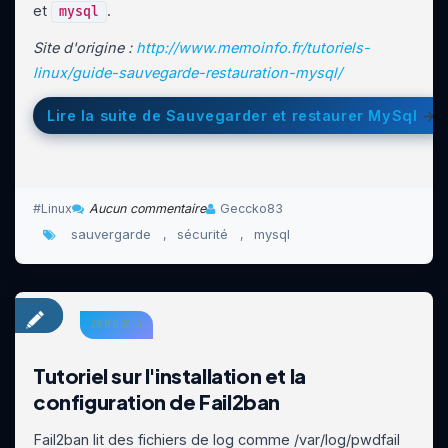
et
.
mysql
Site d'origine :
http://www.memoinfo.fr/tutoriels-
linux/guide-sauvegarde-restauration-mysql/
Lire la suite de Sauvegarder et restaurer MySql
Linux
Aucun commentaire
Geccko83
sauvergarde
sécurité
mysql
,
,
29 MAI 2016
Tutoriel sur l'installation et la
configuration de Fail2ban
Fail2ban lit des fichiers de log comme /var/log/pwdfail