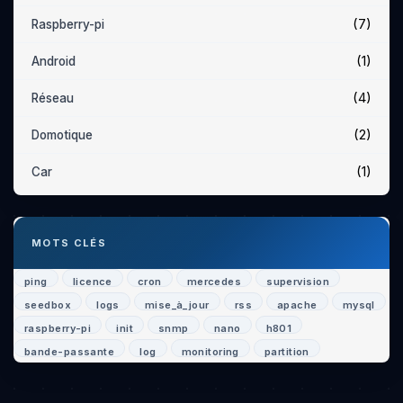
(7)
Raspberry-pi
(1)
Android
(4)
Réseau
(2)
Domotique
(1)
Car
MOTS CLÉS
ping
licence
cron
mercedes
supervision
seedbox
logs
mise_à_jour
rss
apache
mysql
raspberry-pi
init
snmp
nano
h801
bande-passante
log
monitoring
partition