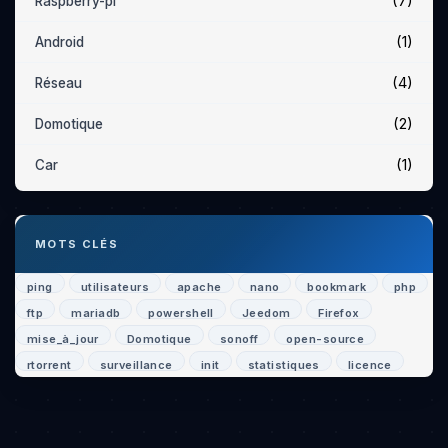
(7)
Raspberry-pi
(1)
Android
(4)
Réseau
(2)
Domotique
(1)
Car
MOTS CLÉS
ping
utilisateurs
apache
nano
bookmark
php
ftp
mariadb
powershell
Jeedom
Firefox
mise_à_jour
Domotique
sonoff
open-source
rtorrent
surveillance
init
statistiques
licence