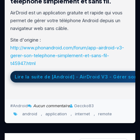
téléphone simplement et sans fil.
AirDroid est un application gratuite et rapide qui vous
permet de gérer votre téléphone Android depuis un
navigateur web sans câble.
Site d'origine :
http://www.phonandroid.com/forum/app-airdroid-v3-
gerer-son-telephone-simplement-et-sans-fil-
t45947.html
Lire la suite de [Android] - AirDroid V3 - Gérer son
Android
Aucun commentaire
Geccko83
android
application
internet
remote
,
,
,