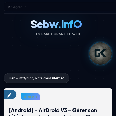
Sebw.infO
EN PARCOURANT LE WEB
Sebw.infO
/
/
Mots clés
/
internet
blog
28 JUIN 2016
[Android] - AirDroid V3 - Gérer son