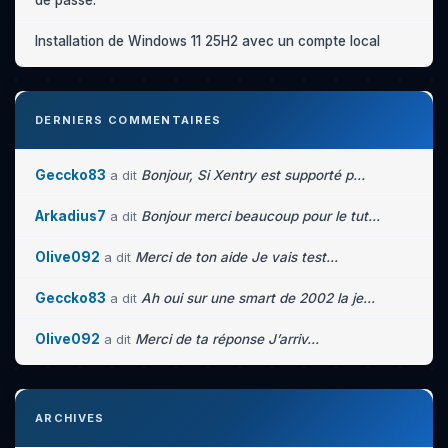
de passe.
Installation de Windows 11 25H2 avec un compte local
DERNIERS COMMENTAIRES
Geccko83
a dit
Bonjour, Si Xentry est supporté p...
Arkadius7
a dit
Bonjour merci beaucoup pour le tut...
Olive092
a dit
Merci de ton aide Je vais test...
Geccko83
a dit
Ah oui sur une smart de 2002 la je...
Olive092
a dit
Merci de ta réponse J’arriv...
ARCHIVES