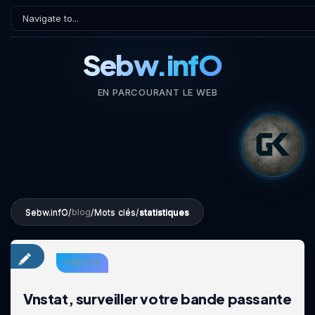
Sebw.infO
EN PARCOURANT LE WEB
Sebw.infO
/
/
Mots clés
/
statistiques
blog
25 AOÛT 2018
Vnstat, surveiller votre bande passante