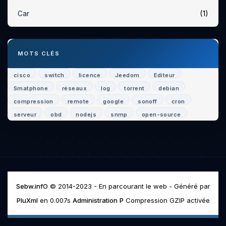
(1)
Car
MOTS CLÉS
cisco
switch
licence
Jeedom
Editeur
Smatphone
réseaux
log
torrent
debian
compression
remote
google
sonoff
cron
serveur
obd
nodejs
snmp
open-source
Sebw.infO
© 2014-2023 - En parcourant le web - Généré par
PluXml
en 0.007s
Administration
P
Compression GZIP activée