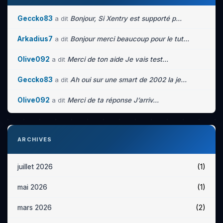
Geccko83
a dit
Bonjour, Si Xentry est supporté p...
Arkadius7
a dit
Bonjour merci beaucoup pour le tut...
Olive092
a dit
Merci de ton aide Je vais test...
Geccko83
a dit
Ah oui sur une smart de 2002 la je...
Olive092
a dit
Merci de ta réponse J’arriv...
ARCHIVES
(1)
juillet 2026
(1)
mai 2026
(2)
mars 2026