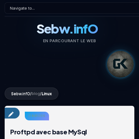
Sebw.infO
EN PARCOURANT LE WEB
Sebw.infO
/
/
Linux
blog
25 MARS 2016
Proftpd avec base MySql