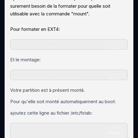
surement besoin de la formater pour quelle soit
utilisable avec la commande "mount".
Pour formater en EXT4:
mkfs -t ext4 /dev/sdXX
Copier
Et le montage:
mount /dev/sdX /répertoire
Copier
Votre partition est à présent monté.
Pour qu'elle soit monté automatiquement au boot:
ajoutez cette ligne au fichier /etc/fstab:
/dev/hdxx              /répertoire          e
Copier
xt4      defaults              0      0