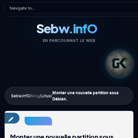
Sebw.infO
EN PARCOURANT LE WEB
Monter une nouvelle partition sous
Sebw.infO
/
/
Linux
/
blog
Débian.
05 JUILLET 2016
Monter une nouvelle partition sous